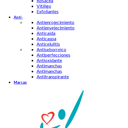
Rosácea
Vitiligo
Exfoliantes
Anti-
Antienrojecimiento
Antienvejecimiento
Anticaida
Anticaspa
Anticelulitis
Antiseborreico
Antiperfecciones
Antioxidante
Antimanchas
Antimanchas
Antitranspirante
Marcas