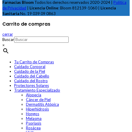
Farmacias Bloom
Todos los derechos reservados 2020-2024 |
Política
de Privacidad
|
Licencia Online
: Bloom 812139-1060 |
Licencia
Sanitaria
No. 19 039 09 0863
Carrito de compras
cerrar
Buscar
×
Tu Carrito de Compras
Cuidado Corporal
Cuidado de la Piel
Cuidado del Cabello
Cuidado del Rostro
Protectores Solares
Tratamiento Especializado
Alopecia
Cáncer de Piel
Dermatitis Atópica
Hiperhidrosis
Hongos
Melasma
Psoriasis
Rosácea