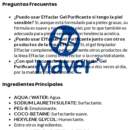
Preguntas Frecuentes
¿Puedo usar Effaclar Gel Purificante si tengo la piel
sensible?
Sí, aunque está formulado para pieles grasas, su
fórmula es suave y no reseca la piel, por lo que también es
adecuada para pieles sensibles con tendencia acnéica.
¿Puedo usar Effaclar Gel Purificante junto con otros
productos de la línea Effaclar?
Sí, el gel limpiador
Effaclar complementa perfectamente otros productos de
la línea Effaclar, como el corrector o la crema hidratante.
¿Con qué frecuencia debo usar Effaclar Gel
Purificante?
Se recomienda usarlo una o dos veces al día,
por la mañana y/o por la noche.
Ingredientes Principales
AQUA / WATER:
Agua.
SODIUM LAURETH SULFATE:
Surfactante.
PEG-8:
Emulsionante.
COCO-BETAINE:
Surfactante suave.
HEXYLENE GLYCOL:
Humectante.
Entre otros ingredientes.