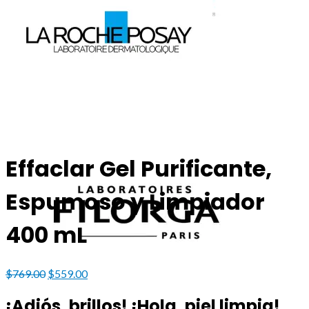
Effaclar Gel Purificante,
Espumoso y Limpiador
400 mL
Original
Current
$
769.00
$
559.00
price
price
was:
is:
¡Adiós, brillos! ¡Hola, piel limpia!