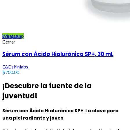
Hogar
WhatsApp
Compara
Cerrar
Sérum con Ácido Hialurónico SP+, 30 mL
E&E skinlabs
$
700.00
¡Descubre la fuente de la
juventud!
Sérum con Ácido Hialurónico SP+: La clave para
una piel radiante y joven