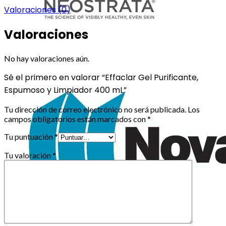
Valoraciones (0)
Valoraciones
No hay valoraciones aún.
Sé el primero en valorar “Effaclar Gel Purificante,
Espumoso y Limpiador 400 mL”
Tu dirección de correo electrónico no será publicada.
Los
campos obligatorios están marcados con
*
Tu puntuación
*
Tu valoración
*