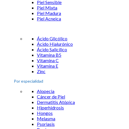
Piel Sensible
Piel Mixta
Piel Madura
Piel Acneica
Ácido Glicólico
Ácido Hialurónico
Ácido Salicílico
Vitamina B5
Vitamina C
Vitamina E
Zinc
Por especialidad
Alopecia
Cáncer de Piel
Dermatitis Atópica
Hiperhidrosis
Hongos
Melasma
Psoriasis