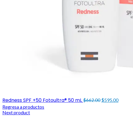
Original
Curren
Redness SPF +50 Fotoultra® 50 mL
$
662.00
$
595.00
price
price
Regresa a productos
was:
is:
Next product
$662.00.
$595.0