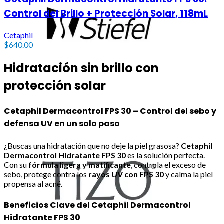
Control del Brillo + Protección Solar, 118mL
Cetaphil
$
640.00
Hidratación sin brillo con
protección solar
Cetaphil Dermacontrol FPS 30 – Control del sebo y
defensa UV en un solo paso
¿Buscas una hidratación que no deje la piel grasosa?
Cetaphil
Dermacontrol Hidratante FPS 30
es la solución perfecta.
Con su
fórmula ligera y matificante
, controla el exceso de
sebo, protege contra los
rayos UV con FPS 30
y calma la piel
propensa al acné.
Beneficios Clave del Cetaphil Dermacontrol
Hidratante FPS 30