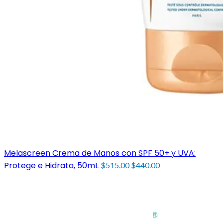
Melascreen Crema de Manos con SPF 50+ y UVA:
Original
Current
Protege e Hidrata, 50mL
$
515.00
$
440.00
price
price
was:
is:
$515.00.
$440.00.