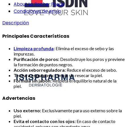
About La Roche-Posay
Condiciones de envío
Descripción
Principales Características
Limpieza profunda
:
Elimina el exceso de sebo y las
impurezas.
Purificación de poros:
Desobstruye los poros y previene
la formación de puntos negros.
Acción seborreguladora:
Reduce el exceso de sebo.
Textura espumosa:
Limpia sin resecar la piel.
Fórmula sin jabón:
Respeta el equilibrio natural de la
piel.
Advertencias
Uso externo:
Exclusivamente para uso externo sobre la
piel.
Evita el contacto con los ojos:
En caso de contacto
accidental, enjuaga con abundante agua.