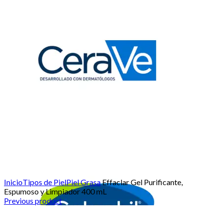
Click para agrandar
Inicio
Tipos de Piel
Piel Grasa
Effaclar Gel Purificante,
Espumoso y Limpiador 400 mL
Previous product