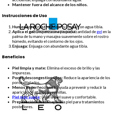
Mantener fuera del alcance de los niños.
Instrucciones de Uso
Humedece el rostro:
Moja tu rostro con agua tibia.
Aplica el gel:
Dispenza una pequeña cantidad de
gel
en la
palma de tu mano y masajea suavemente sobre el rostro
húmedo, evitando el contorno de los ojos.
Enjuaga:
Enjuaga con abundante agua tibia.
Beneficios
Piel limpia y mate:
Elimina el exceso de brillo y las
impurezas.
Poros descongestionados:
Reduce la apariencia de los
poros dilatados.
Menos imperfecciones:
Ayuda a prevenir y reducir la
aparición de granos y espinillas.
Piel más suave
:
Deja la piel suave y confortable.
Preparación ideal:
Prepara la piel para tratamientos
posteriores.