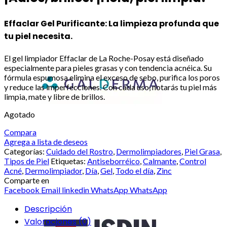
$769.00.
$559.00.
Effaclar Gel Purificante: La limpieza profunda que
tu piel necesita.
El gel limpiador Effaclar de La Roche-Posay está diseñado
especialmente para pieles grasas y con tendencia acnéica. Su
fórmula espumosa elimina el exceso de sebo, purifica los poros
y reduce las imperfecciones. Con cada uso, notarás tu piel más
limpia, mate y libre de brillos.
Agotado
Compara
Agrega a lista de deseos
Categorías:
Cuidado del Rostro
,
Dermolimpiadores
,
Piel Grasa
,
Tipos de Piel
Etiquetas:
Antiseborréico
,
Calmante
,
Control
Acné
,
Dermolimpiador
,
Día
,
Gel
,
Todo el día
,
Zinc
Comparte en
Facebook
Email
linkedin
WhatsApp
WhatsApp
Descripción
Valoraciones (0)