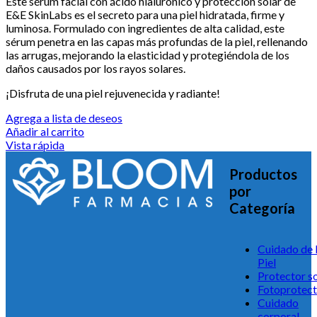
Este sérum facial con ácido hialurónico y protección solar de
E&E SkinLabs es el secreto para una piel hidratada, firme y
luminosa. Formulado con ingredientes de alta calidad, este
sérum penetra en las capas más profundas de la piel, rellenando
las arrugas, mejorando la elasticidad y protegiéndola de los
daños causados por los rayos solares.
¡Disfruta de una piel rejuvenecida y radiante!
Agrega a lista de deseos
Añadir al carrito
Vista rápida
Productos
por
Categoría
Cuidado de 
Piel
Protector so
Fotoprotect
Cuidado
corporal