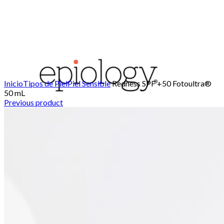
Click para agrandar
Inicio
Tipos de Piel
Piel Sensible
Redness SPF +50 Fotoultra®
50 mL
Previous product