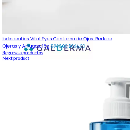
Isdinceutics Vital Eyes Contorno de Ojos: Reduce
Original
Current
Ojeras y Arrugas, 15g
$
963.00
$
866.00
price
price
Regresa a productos
was:
is:
Next product
$963.00.
$866.00.