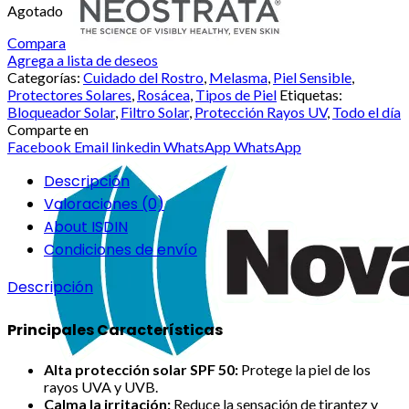
Agotado
Compara
Agrega a lista de deseos
Categorías:
Cuidado del Rostro
,
Melasma
,
Piel Sensible
,
Protectores Solares
,
Rosácea
,
Tipos de Piel
Etiquetas:
Bloqueador Solar
,
Filtro Solar
,
Protección Rayos UV
,
Todo el día
Comparte en
Facebook
Email
linkedin
WhatsApp
WhatsApp
Descripción
Valoraciones (0)
About ISDIN
Condiciones de envío
Descripción
Principales Características
Alta protección solar SPF 50:
Protege la piel de los
rayos UVA y UVB.
Calma la irritación:
Reduce la sensación de tirantez y