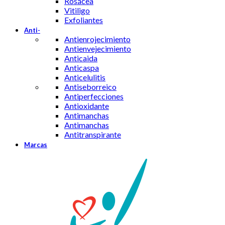
Rosácea
Vitiligo
Exfoliantes
Anti-
Antienrojecimiento
Antienvejecimiento
Anticaida
Anticaspa
Anticelulitis
Antiseborreico
Antiperfecciones
Antioxidante
Antimanchas
Antimanchas
Antitranspirante
Marcas