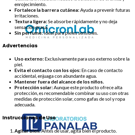
enrojecimiento.
Fortalece la barrera cutánea:
Ayuda a prevenir futuras
irritaciones.
Textura ligera:
Se absorbe rápidamente y no deja
sensación grasa.
Sin perfume:
Ideal para pieles sensibles.
Advertencias
Uso externo:
Exclusivamente para uso externo sobre la
piel.
Evita el contacto con los ojos:
En caso de contacto
accidental, enjuaga con abundante agua.
Mantener fuera del alcance de los niños.
Protección solar:
Aunque este producto ofrece alta
protección, es recomendable combinar su uso con otras
medidas de protección solar, como gafas de sol y ropa
adecuada.
Instrucciones de Uso
Agitar bien:
Antes de usar, agita bien el producto.