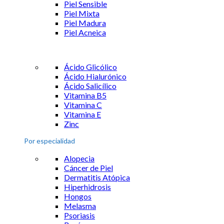
Piel Sensible
Piel Mixta
Piel Madura
Piel Acneica
Ácido Glicólico
Ácido Hialurónico
Ácido Salicílico
Vitamina B5
Vitamina C
Vitamina E
Zinc
Por especialidad
Alopecia
Cáncer de Piel
Dermatitis Atópica
Hiperhidrosis
Hongos
Melasma
Psoriasis