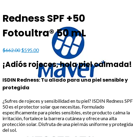
Redness SPF +50
Fotoultra® 50 mL
Original
Current
$
662.00
$
595.00
price
price
was:
is:
¡Adiós rojeces, hola piel calmada!
$662.00.
$595.00.
ISDIN Redness: Tu aliado para una piel sensible y
protegida
¿Sufres de rojeces y sensibilidad en tu piel? ISDIN Redness SPF
50 es el protector solar que necesitas. Formulado
específicamente para pieles sensibles, este producto calma la
irritación, fortalece la barrera cutánea y ofrece una alta
protección solar. Disfruta de una piel más uniforme y protegida
del sol.