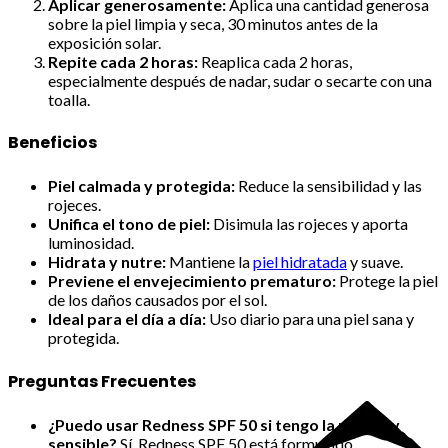
Aplicar generosamente:
Aplica una cantidad generosa
sobre la piel limpia y seca, 30 minutos antes de la
exposición solar.
Repite cada 2 horas:
Reaplica cada 2 horas,
especialmente después de nadar, sudar o secarte con una
toalla.
Beneficios
Piel calmada y protegida:
Reduce la sensibilidad y las
rojeces.
Unifica el tono de piel:
Disimula las rojeces y aporta
luminosidad.
Hidrata y nutre:
Mantiene la
piel hidratada
y suave.
Previene el envejecimiento prematuro:
Protege la piel
de los daños causados por el sol.
Ideal para el día a día:
Uso diario para una piel sana y
protegida.
Preguntas Frecuentes
¿Puedo usar Redness SPF 50 si tengo la piel muy
sensible?
Sí, Redness SPF 50 está formulado