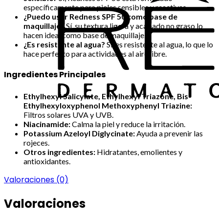
específicamente para pieles sensibles y reactivas.
¿Puedo usar Redness SPF 50 como base de
maquillaje?
Sí, su textura ligera y acabado no graso lo
hacen ideal como base de maquillaje.
¿Es resistente al agua?
Sí, es resistente al agua, lo que lo
hace perfecto para actividades al aire libre.
Ingredientes Principales
Ethylhexyl Salicylate, Ethylhexyl Triazone, Bis-
Ethylhexyloxyphenol Methoxyphenyl Triazine:
Filtros solares UVA y UVB.
Niacinamide:
Calma la piel y reduce la irritación.
Potassium Azeloyl Diglycinate:
Ayuda a prevenir las
rojeces.
Otros ingredientes:
Hidratantes, emolientes y
antioxidantes.
Valoraciones (0)
Valoraciones