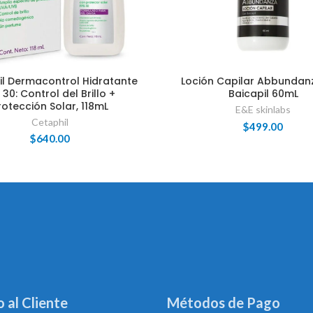
il Dermacontrol Hidratante
Loción Capilar Abbundan
 30: Control del Brillo +
Baicapil 60mL
rotección Solar, 118mL
E&E skinlabs
Cetaphil
$
499.00
$
640.00
o al Cliente
Métodos de Pago