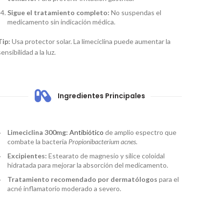
Sigue el tratamiento completo:
No suspendas el
medicamento sin indicación médica.
Tip:
Usa protector solar. La limeciclina puede aumentar la
sensibilidad a la luz.
Ingredientes Principales
Limeciclina 300mg:
Antibiótico
de amplio espectro que
combate la bacteria
Propionibacterium acnes
.
Excipientes:
Estearato de magnesio y sílice coloidal
hidratada para mejorar la absorción del medicamento.
Tratamiento recomendado por dermatólogos
para el
acné inflamatorio moderado a severo.