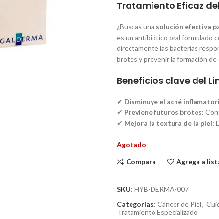
Tratamiento Eficaz de
¿Buscas una
solución efectiva p
es un antibiótico oral formulado 
directamente las bacterias respons
brotes y prevenir la formación de 
Beneficios clave del 
✔
Disminuye el acné inflamator
✔
Previene futuros brotes:
Contr
✔
Mejora la textura de la piel:
D
Agotado
Compara
Agrega a lis
SKU:
HYB-DERMA-007
Categorías:
Cáncer de Piel
,
Cuid
Tratamiento Especializado