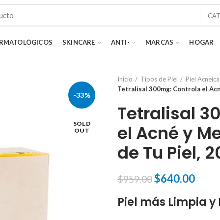
CA
RMATOLÓGICOS
SKINCARE
ANTI-
MARCAS
HOGAR
Inicio
Tipos de Piel
Piel Acneica
Tetralisal 300mg: Controla el Acn
-33%
Tetralisal 
SOLD
el Acné y Me
OUT
de Tu Piel, 
Original
Curr
$
640.00
$
959.00
price
price
Piel más Limpia y 
was:
is:
$959.00.
$640