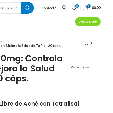
0
0
Contacto
$
0.00
TEGORÍA
WHATSAPP
é y Mejora la Salud de Tu Piel, 20 cáps.
300mg: Controla
jora la Salud
20 cáps.
ent
Libre de Acné con Tetralisal
.00.