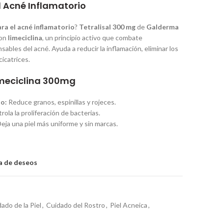
l Acné Inflamatorio
ara el acné inflamatorio
?
Tetralisal 300 mg
de
Galderma
con
limeciclina
, un principio activo que combate
ables del acné. Ayuda a reducir la inflamación, eliminar los
cicatrices.
Limeciclina 300mg
io:
Reduce granos, espinillas y rojeces.
ola la proliferación de bacterias.
eja una piel más uniforme y sin marcas.
ta de deseos
ado de la Piel
,
Cuidado del Rostro
,
Piel Acneica
,