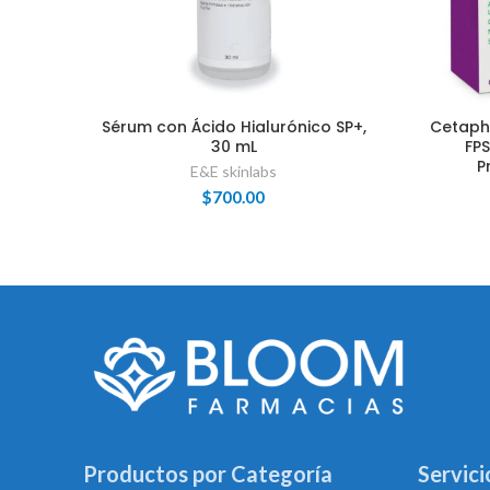
Sérum con Ácido Hialurónico SP+,
Cetaph
30 mL
FPS
P
E&E skinlabs
$
700.00
Productos por Categoría
Servici