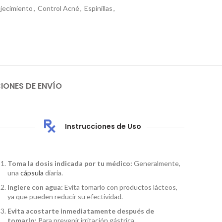
jecimiento
,
Control Acné
,
Espinillas
,
IONES DE ENVÍO
Instrucciones de Uso
Toma la dosis indicada por tu médico:
Generalmente,
una
cápsula
diaria.
Ingiere con agua:
Evita tomarlo con productos lácteos,
ya que pueden reducir su efectividad.
Evita acostarte inmediatamente después de
tomarlo:
Para prevenir irritación gástrica.