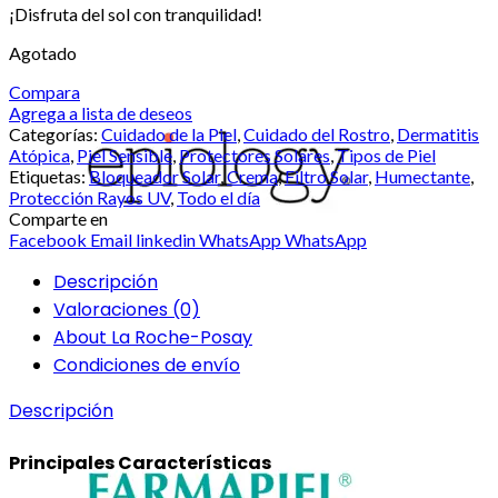
¡Disfruta del sol con tranquilidad!
Agotado
Compara
Agrega a lista de deseos
Categorías:
Cuidado de la Piel
,
Cuidado del Rostro
,
Dermatitis
Atópica
,
Piel Sensible
,
Protectores Solares
,
Tipos de Piel
Etiquetas:
Bloqueador Solar
,
Crema
,
Filtro Solar
,
Humectante
,
Protección Rayos UV
,
Todo el día
Comparte en
Facebook
Email
linkedin
WhatsApp
WhatsApp
Descripción
Valoraciones (0)
About La Roche-Posay
Condiciones de envío
Descripción
Principales Características