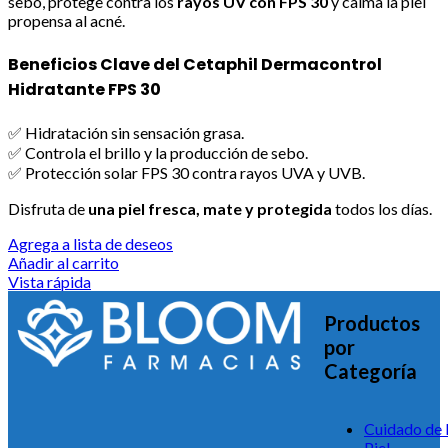
sebo, protege contra los
rayos UV con FPS 30
y calma la piel
propensa al acné.
Beneficios Clave del Cetaphil Dermacontrol
Hidratante FPS 30
✅ Hidratación sin sensación grasa.
✅ Controla el brillo y la producción de sebo.
✅ Protección solar FPS 30 contra rayos UVA y UVB.
Disfruta de
una piel fresca, mate y protegida
todos los días.
Agrega a lista de deseos
Añadir al carrito
Vista rápida
Productos
por
Categoría
Cuidado de 
Piel