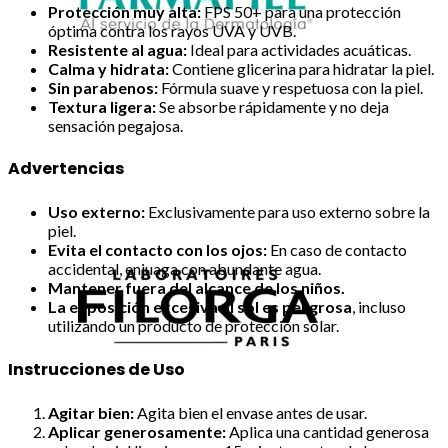
Protección muy alta:
FPS 50+ para una protección
óptima contra los rayos UVA y UVB.
Resistente al agua:
Ideal para actividades acuáticas.
Calma y hidrata:
Contiene glicerina para hidratar la piel.
Sin parabenos:
Fórmula suave y respetuosa con la piel.
Textura ligera:
Se absorbe rápidamente y no deja
sensación pegajosa.
Advertencias
Uso externo:
Exclusivamente para uso externo sobre la
piel.
Evita el contacto con los ojos:
En caso de contacto
accidental, enjuaga con abundante agua.
Mantener fuera del alcance de los niños.
La exposición excesiva al sol es peligrosa
, incluso
utilizando un producto de protección solar.
Instrucciones de Uso
Agitar bien:
Agita bien el envase antes de usar.
Aplicar generosamente:
Aplica una cantidad generosa