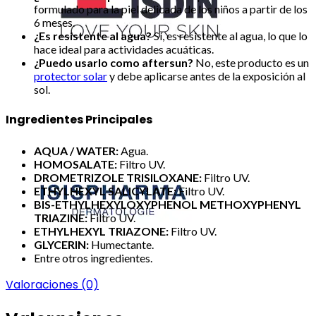
formulado para la piel delicada de los niños a partir de los
6 meses.
¿Es resistente al agua?
Sí, es resistente al agua, lo que lo
hace ideal para actividades acuáticas.
¿Puedo usarlo como aftersun?
No, este producto es un
protector solar
y debe aplicarse antes de la exposición al
sol.
Ingredientes Principales
AQUA / WATER:
Agua.
HOMOSALATE:
Filtro UV.
DROMETRIZOLE TRISILOXANE:
Filtro UV.
ETHYLHEXYL SALICYLATE:
Filtro UV.
BIS-ETHYLHEXYLOXYPHENOL METHOXYPHENYL
TRIAZINE:
Filtro UV.
ETHYLHEXYL TRIAZONE:
Filtro UV.
GLYCERIN:
Humectante.
Entre otros ingredientes.
Valoraciones (0)