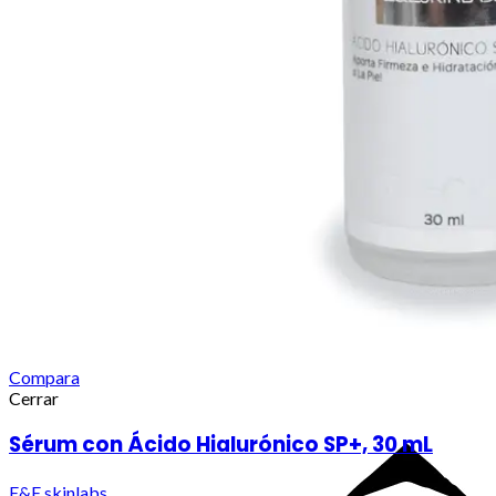
Compara
Cerrar
Sérum con Ácido Hialurónico SP+, 30 mL
E&E skinlabs