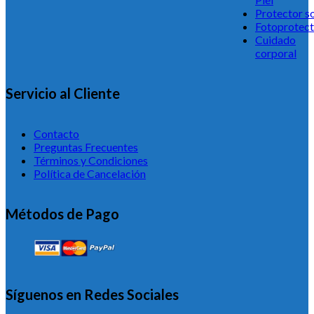
Protector so
Fotoprotect
Cuidado
corporal
Servicio al Cliente
Contacto
Preguntas Frecuentes
Términos y Condiciones
Política de Cancelación
Métodos de Pago
Síguenos en Redes Sociales