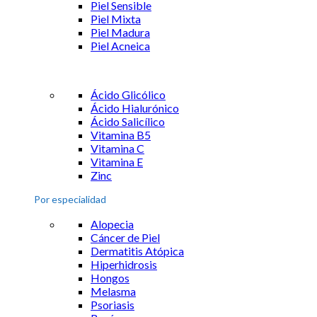
Piel Sensible
Piel Mixta
Piel Madura
Piel Acneica
Ácido Glicólico
Ácido Hialurónico
Ácido Salicílico
Vitamina B5
Vitamina C
Vitamina E
Zinc
Por especialidad
Alopecia
Cáncer de Piel
Dermatitis Atópica
Hiperhidrosis
Hongos
Melasma
Psoriasis