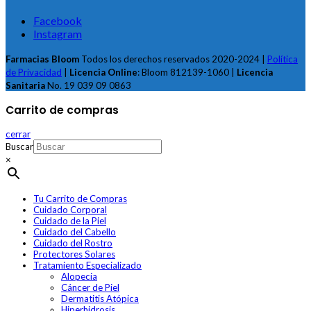
Facebook
Instagram
Farmacias Bloom
Todos los derechos reservados 2020-2024 |
Política
de Privacidad
|
Licencia Online
: Bloom 812139-1060 |
Licencia
Sanitaria
No. 19 039 09 0863
Carrito de compras
cerrar
Buscar
×
Tu Carrito de Compras
Cuidado Corporal
Cuidado de la Piel
Cuidado del Cabello
Cuidado del Rostro
Protectores Solares
Tratamiento Especializado
Alopecia
Cáncer de Piel
Dermatitis Atópica
Hiperhidrosis