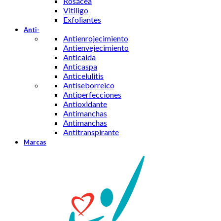
Rosácea
Vitiligo
Exfoliantes
Anti-
Antienrojecimiento
Antienvejecimiento
Anticaida
Anticaspa
Anticelulitis
Antiseborreico
Antiperfecciones
Antioxidante
Antimanchas
Antimanchas
Antitranspirante
Marcas