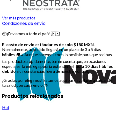
Ver más productos
Condiciones de envío
📦¡Enviamos a todo el país! 🇲🇽
El costo de envío estándar es de solo $180 MXN
.
Normalmente, tu pedido llegará en un plazo de 3 a 5 días
hábiles. 🚚⏳ Aunque hacemos todo lo posible para que recibas
tus productos rápidamente, ten en cuenta que, en ocasiones
especiales, la entrega podría extenderse
hasta 10 días hábiles
debido
a circunstancias fuera de nuestro control.
¡Gracias por elegirnos! Estamos aquí para ayudarte a cuidar de
tu salud con cada envío. 💚
Productos relacionados
Hot