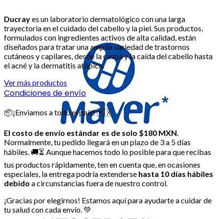
Ducray
es un laboratorio dermatológico con una larga
trayectoria en el cuidado del cabello y la piel. Sus productos,
formulados con ingredientes activos de alta calidad, están
diseñados para tratar una amplia variedad de trastornos
cutáneos y capilares, desde la caspa y la caída del cabello hasta
el acné y la dermatitis atópica.
Ver más productos
Condiciones de envío
📦¡Enviamos a todo el país! 🇲🇽
El costo de envío estándar es de solo $180 MXN
.
Normalmente, tu pedido llegará en un plazo de 3 a 5 días
hábiles. 🚚⏳ Aunque hacemos todo lo posible para que recibas
tus productos rápidamente, ten en cuenta que, en ocasiones
especiales, la entrega podría extenderse
hasta 10 días hábiles
debido
a circunstancias fuera de nuestro control.
¡Gracias por elegirnos! Estamos aquí para ayudarte a cuidar de
tu salud con cada envío. 💚