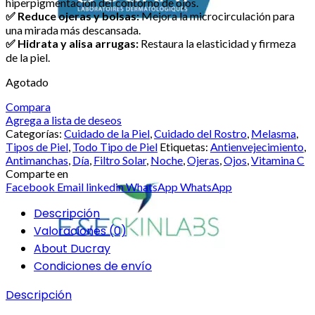
hiperpigmentación del contorno de ojos.
✅ Reduce ojeras y bolsas:
Mejora la microcirculación para
una mirada más descansada.
✅ Hidrata y alisa arrugas:
Restaura la elasticidad y firmeza
de la piel.
Agotado
Compara
Agrega a lista de deseos
Categorías:
Cuidado de la Piel
,
Cuidado del Rostro
,
Melasma
,
Tipos de Piel
,
Todo Tipo de Piel
Etiquetas:
Antienvejecimiento
,
Antimanchas
,
Día
,
Filtro Solar
,
Noche
,
Ojeras
,
Ojos
,
Vitamina C
Comparte en
Facebook
Email
linkedin
WhatsApp
WhatsApp
Descripción
Valoraciones (0)
About Ducray
Condiciones de envío
Descripción