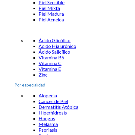
Piel Sensible
Piel Mixta
Piel Madura
Piel Acneica
Ácido Glicólico
Ácido Hialurónico
Ácido Salicílico
Vitamina B5
Vitamina C
Vitamina E
Zinc
Por especialidad
Alopecia
Cáncer de Piel
Dermatitis Atópica
Hiperhidrosis
Hongos
Melasma
Psoriasis