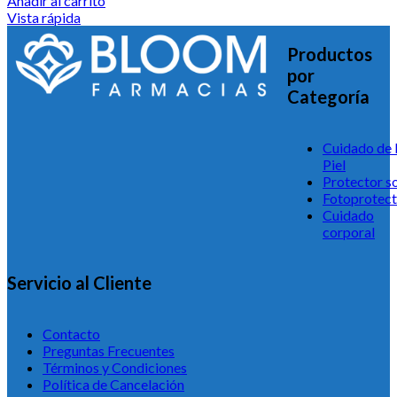
Añadir al carrito
Vista rápida
Productos
por
Categoría
Cuidado de 
Piel
Protector so
Fotoprotect
Cuidado
corporal
Servicio al Cliente
Contacto
Preguntas Frecuentes
Términos y Condiciones
Política de Cancelación