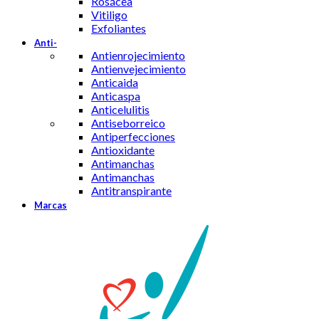
Rosácea
Vitiligo
Exfoliantes
Anti-
Antienrojecimiento
Antienvejecimiento
Anticaida
Anticaspa
Anticelulitis
Antiseborreico
Antiperfecciones
Antioxidante
Antimanchas
Antimanchas
Antitranspirante
Marcas