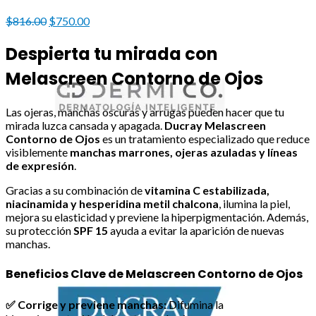
Original
Current
$
816.00
$
750.00
price
price
was:
is:
Despierta tu mirada con
$816.00.
$750.00.
Melascreen Contorno de Ojos
Las ojeras, manchas oscuras y arrugas pueden hacer que tu
mirada luzca cansada y apagada.
Ducray Melascreen
Contorno de Ojos
es un tratamiento especializado que reduce
visiblemente
manchas marrones, ojeras azuladas y líneas
de expresión
.
Gracias a su combinación de
vitamina C estabilizada,
niacinamida y hesperidina metil chalcona
, ilumina la piel,
mejora su elasticidad y previene la hiperpigmentación. Además,
su protección
SPF 15
ayuda a evitar la aparición de nuevas
manchas.
Beneficios Clave de Melascreen Contorno de Ojos
✅ Corrige y previene manchas:
Difumina la