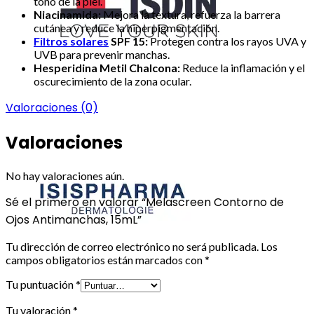
tono de la piel.
Niacinamida:
Mejora la textura, refuerza la barrera
cutánea y reduce la hiperpigmentación.
Filtros solares
SPF 15:
Protegen contra los rayos UVA y
UVB para prevenir manchas.
Hesperidina Metil Chalcona:
Reduce la inflamación y el
oscurecimiento de la zona ocular.
Valoraciones (0)
Valoraciones
No hay valoraciones aún.
Sé el primero en valorar “Melascreen Contorno de
Ojos Antimanchas, 15mL”
Tu dirección de correo electrónico no será publicada.
Los
campos obligatorios están marcados con
*
Tu puntuación
*
Tu valoración
*