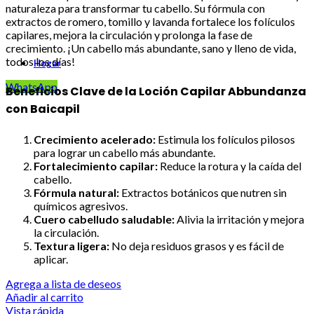
naturaleza para transformar tu cabello. Su fórmula con
extractos de romero, tomillo y lavanda fortalece los folículos
capilares, mejora la circulación y prolonga la fase de
crecimiento. ¡Un cabello más abundante, sano y lleno de vida,
todos los días!
Hogar
WhatsApp
Beneficios Clave de la Loción Capilar Abbundanza
con Baicapil
Crecimiento acelerado:
Estimula los folículos pilosos
para lograr un cabello más abundante.
Fortalecimiento capilar:
Reduce la rotura y la caída del
cabello.
Fórmula natural:
Extractos botánicos que nutren sin
químicos agresivos.
Cuero cabelludo saludable:
Alivia la irritación y mejora
la circulación.
Textura ligera:
No deja residuos grasos y es fácil de
aplicar.
Agrega a lista de deseos
Añadir al carrito
Vista rápida