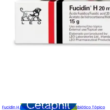
Fucidin H (Mix) Crema 20mg/10mg: Antibiótico Tópico