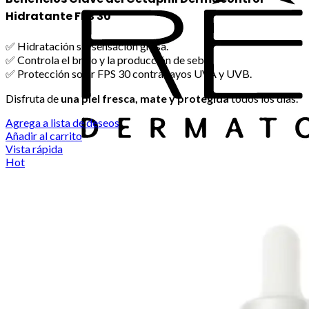
Hidratante FPS 30
✅ Hidratación sin sensación grasa.
✅ Controla el brillo y la producción de sebo.
✅ Protección solar FPS 30 contra rayos UVA y UVB.
Disfruta de
una piel fresca, mate y protegida
todos los días.
Agrega a lista de deseos
Añadir al carrito
Vista rápida
Hot