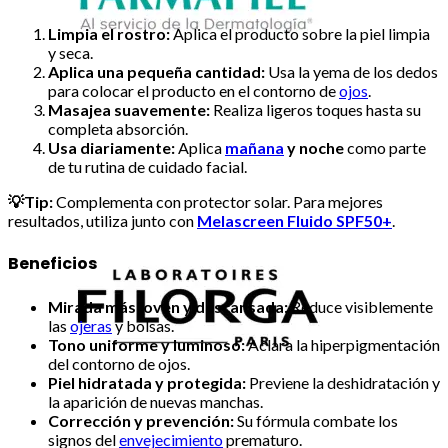
Limpia el rostro:
Aplica el producto sobre la piel limpia
y seca.
Aplica una pequeña cantidad:
Usa la yema de los dedos
para colocar el producto en el contorno de
ojos
.
Masajea suavemente:
Realiza ligeros toques hasta su
completa absorción.
Usa diariamente:
Aplica
mañana
y noche
como parte
de tu rutina de cuidado facial.
💡Tip:
Complementa con protector solar. Para mejores
resultados, utiliza junto con
Melascreen Fluido SPF50+
.
Beneficios
Mirada más joven y descansada:
Reduce visiblemente
las
ojeras
y bolsas.
Tono uniforme y luminoso:
Aclara la hiperpigmentación
del contorno de ojos.
Piel hidratada y protegida:
Previene la deshidratación y
la aparición de nuevas manchas.
Corrección y prevención:
Su fórmula combate los
signos del
envejecimiento
prematuro.