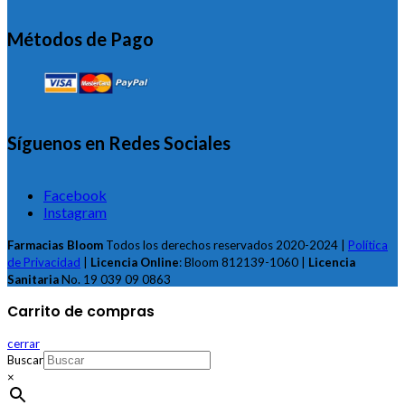
Métodos de Pago
Síguenos en Redes Sociales
Facebook
Instagram
Farmacias Bloom
Todos los derechos reservados 2020-2024 |
Política
de Privacidad
|
Licencia Online
: Bloom 812139-1060 |
Licencia
Sanitaria
No. 19 039 09 0863
Carrito de compras
cerrar
Buscar
×