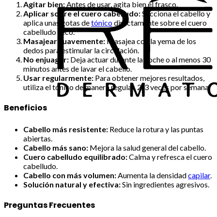
Agitar bien:
Antes de usar, agita bien el frasco.
Aplicar sobre el cuero cabelludo:
Secciona el cabello y
aplica unas gotas de
tónico
directamente sobre el cuero
cabelludo seco.
Masajear suavemente:
Masajea con la yema de los
dedos para estimular la circulación.
No enjuagar:
Deja actuar durante la noche o al menos 30
minutos antes de lavar el cabello.
Usar regularmente:
Para obtener mejores resultados,
utiliza el tónico de manera regular, 2-3 veces por semana.
Beneficios
Cabello más resistente:
Reduce la rotura y las puntas
abiertas.
Cabello más sano:
Mejora la salud general del cabello.
Cuero cabelludo equilibrado:
Calma y refresca el cuero
cabelludo.
Cabello con más volumen:
Aumenta la densidad
capilar
.
Solución natural y efectiva:
Sin ingredientes agresivos.
Preguntas Frecuentes