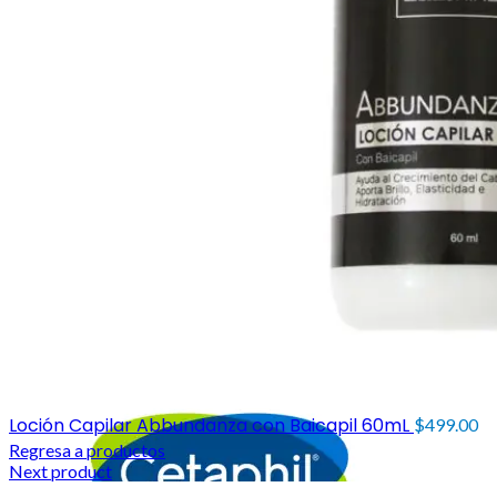
Loción Capilar Abbundanza con Baicapil 60mL
$
499.00
Regresa a productos
Next product