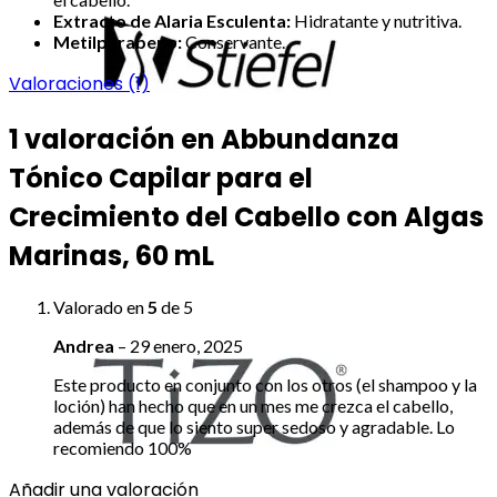
Extracto de Alaria Esculenta:
Hidratante y nutritiva.
Metilparabeno:
Conservante.
Valoraciones (1)
1 valoración en
Abbundanza
Tónico Capilar para el
Crecimiento del Cabello con Algas
Marinas, 60 mL
Valorado en
5
de 5
Andrea
–
29 enero, 2025
Este producto en conjunto con los otros (el shampoo y la
loción) han hecho que en un mes me crezca el cabello,
además de que lo siento super sedoso y agradable. Lo
recomiendo 100%
Añadir una valoración