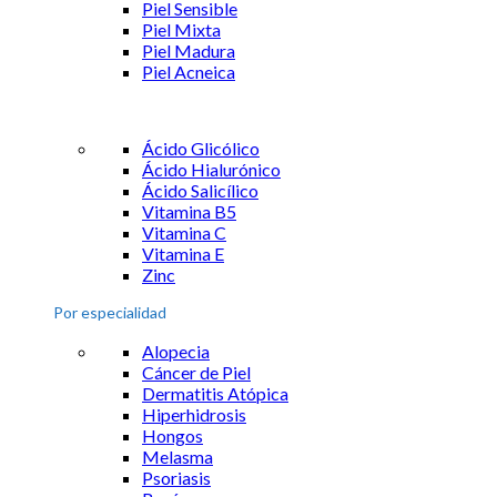
Piel Sensible
Piel Mixta
Piel Madura
Piel Acneica
Ácido Glicólico
Ácido Hialurónico
Ácido Salicílico
Vitamina B5
Vitamina C
Vitamina E
Zinc
Por especialidad
Alopecia
Cáncer de Piel
Dermatitis Atópica
Hiperhidrosis
Hongos
Melasma
Psoriasis