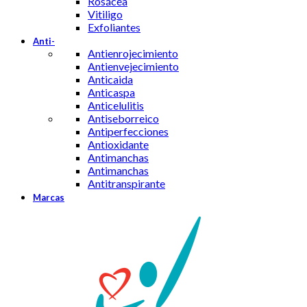
Rosácea
Vitiligo
Exfoliantes
Anti-
Antienrojecimiento
Antienvejecimiento
Anticaida
Anticaspa
Anticelulitis
Antiseborreico
Antiperfecciones
Antioxidante
Antimanchas
Antimanchas
Antitranspirante
Marcas