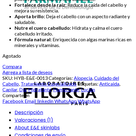
Fortalece desde la raíz:
Reduce la caída del cabello y
mejora su resistencia.
Aporta brillo:
Deja el cabello con un aspecto radiante y
saludable.
Nutre el cuero cabelludo:
Hidrata y calma el cuero
cabelludo irritado.
Fórmula natural:
Enriquecida con algas marinas ricas en
minerales y vitaminas.
Agotado
Compara
Agrega a lista de deseos
SKU:
HYB-E&E-0013
Categorías:
Alopecia
,
Cuidado del
Cabello
,
Tratamiento Especializado
Etiquetas:
Anticaida
,
Capilar
,
Día
,
Hidratante
,
Humectante
,
Loción
Comparte en
Facebook
Email
linkedin
WhatsApp
WhatsApp
Descripción
Valoraciones (1)
About E&E skinlabs
Condiciones de envío