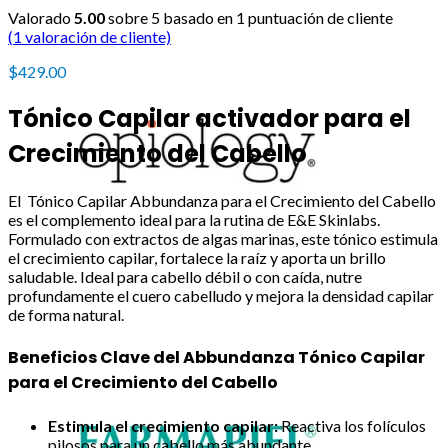
Valorado
5.00
sobre 5 basado en
1
puntuación de cliente
(
1
valoración de cliente)
$
429.00
Tónico Capilar activador para el
Crecimiento del Cabello
El Tónico Capilar Abbundanza para el Crecimiento del Cabello
es el complemento ideal para la rutina de E&E Skinlabs.
Formulado con extractos de algas marinas, este tónico estimula
el crecimiento capilar, fortalece la raíz y aporta un brillo
saludable. Ideal para cabello débil o con caída, nutre
profundamente el cuero cabelludo y mejora la densidad capilar
de forma natural.
Beneficios Clave del
Abbundanza
Tónico Capilar
para el Crecimiento del Cabello
Estimula el crecimiento capilar:
Reactiva los folículos
pilosos para un cabello más abundante.