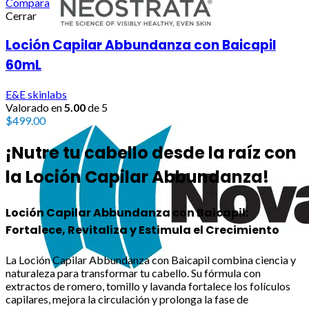
Compara
Cerrar
Loción Capilar Abbundanza con Baicapil
60mL
E&E skinlabs
Valorado en
5.00
de 5
$
499.00
¡Nutre tu cabello desde la raíz con
la Loción Capilar Abbundanza!
Loción Capilar Abbundanza con Baicapil:
Fortalece, Revitaliza y Estimula el Crecimiento
La Loción Capilar Abbundanza con Baicapil combina ciencia y
naturaleza para transformar tu cabello. Su fórmula con
extractos de romero, tomillo y lavanda fortalece los folículos
capilares, mejora la circulación y prolonga la fase de