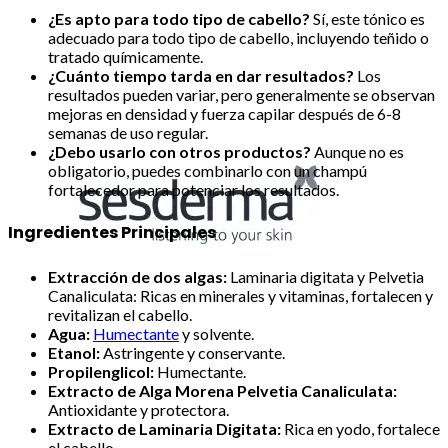
¿Es apto para todo tipo de cabello?
Sí, este tónico es
adecuado para todo tipo de cabello, incluyendo teñido o
tratado químicamente.
¿Cuánto tiempo tarda en dar resultados?
Los
resultados pueden variar, pero generalmente se observan
mejoras en densidad y fuerza capilar después de 6-8
semanas de uso regular.
¿Debo usarlo con otros productos?
Aunque no es
obligatorio, puedes combinarlo con un champú
fortalecedor para potenciar los resultados.
Ingredientes Principales
Extracción de dos algas:
Laminaria digitata y Pelvetia
Canaliculata: Ricas en minerales y vitaminas, fortalecen y
revitalizan el cabello.
Agua:
Humectante
y solvente.
Etanol:
Astringente y conservante.
Propilenglicol:
Humectante.
Extracto de Alga Morena Pelvetia Canaliculata:
Antioxidante y protectora.
Extracto de Laminaria Digitata:
Rica en yodo, fortalece
el cabello.